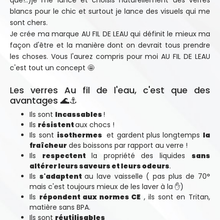
que!..)je me lance et choisis naturellement des verres
blancs pour le chic et surtout je lance des visuels qui me
sont chers.
Je crée ma marque AU FIL DE LEAU qui définit le mieux ma
façon d'être et la manière dont on devrait tous prendre
les choses. Vous l'aurez compris pour moi AU FIL DE LEAU
c'est tout un concept 🤩
Les verres Au fil de l'eau, c'est que des
avantages 🌊⚓
Ils sont
Incassables
!
Ils
résistent
aux chocs !
Ils sont
isothermes
et gardent
plus longtemps
la
fraîcheur
des boissons par rapport au verre !
Ils
respectent
la propriété des liquides
sans
altérer leurs saveurs et leurs odeurs
.
Ils
s'adaptent
au lave vaisselle ( pas plus de 70°
mais c'est toujours mieux de les laver à la ✋)
Ils
répondent aux normes CE
, ils sont en Tritan,
matière sans BPA.
Ils sont
réutilisables