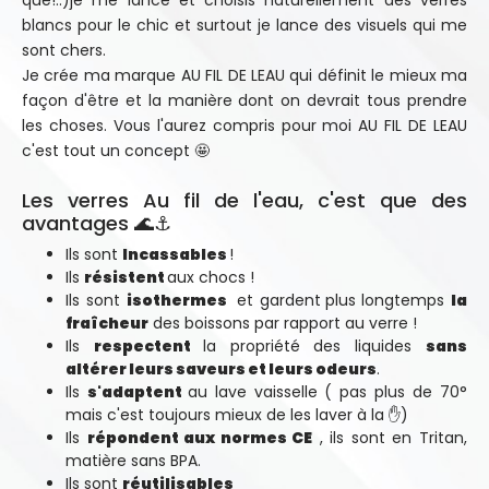
que!..)je me lance et choisis naturellement des verres
blancs pour le chic et surtout je lance des visuels qui me
sont chers.
Je crée ma marque AU FIL DE LEAU qui définit le mieux ma
façon d'être et la manière dont on devrait tous prendre
les choses. Vous l'aurez compris pour moi AU FIL DE LEAU
c'est tout un concept 🤩
Les verres Au fil de l'eau, c'est que des
avantages 🌊⚓
Ils sont
Incassables
!
Ils
résistent
aux chocs !
Ils sont
isothermes
et gardent
plus longtemps
la
fraîcheur
des boissons par rapport au verre !
Ils
respectent
la propriété des liquides
sans
altérer leurs saveurs et leurs odeurs
.
Ils
s'adaptent
au lave vaisselle ( pas plus de 70°
mais c'est toujours mieux de les laver à la ✋)
Ils
répondent aux normes CE
, ils sont en Tritan,
matière sans BPA.
Ils sont
réutilisables