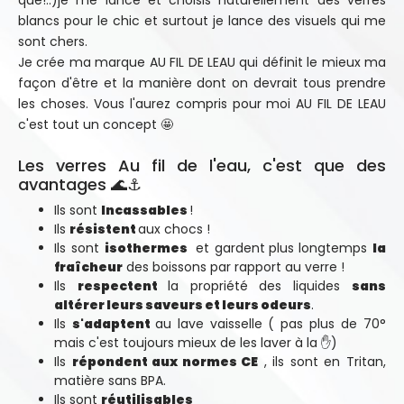
que!..)je me lance et choisis naturellement des verres
blancs pour le chic et surtout je lance des visuels qui me
sont chers.
Je crée ma marque AU FIL DE LEAU qui définit le mieux ma
façon d'être et la manière dont on devrait tous prendre
les choses. Vous l'aurez compris pour moi AU FIL DE LEAU
c'est tout un concept 🤩
Les verres Au fil de l'eau, c'est que des
avantages 🌊⚓
Ils sont
Incassables
!
Ils
résistent
aux chocs !
Ils sont
isothermes
et gardent
plus longtemps
la
fraîcheur
des boissons par rapport au verre !
Ils
respectent
la propriété des liquides
sans
altérer leurs saveurs et leurs odeurs
.
Ils
s'adaptent
au lave vaisselle ( pas plus de 70°
mais c'est toujours mieux de les laver à la ✋)
Ils
répondent aux normes CE
, ils sont en Tritan,
matière sans BPA.
Ils sont
réutilisables