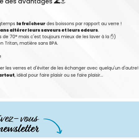
 que des avantages 🌊⚓
ngtemps
la fraîcheur
des boissons par rapport au verre !
ans altérer leurs saveurs et leurs odeurs
.
us de 70° mais c'est toujours mieux de les laver à la ✋)
 en Tritan, matière sans BPA.
e
er les verres et d'éviter de les échanger avec quelqu'un d'autre!
partout
, idéal pour faire plaisir ou se faire plaisir...