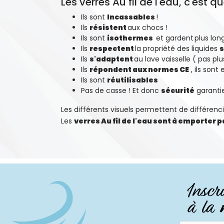
Les verres Au fil de l'eau, c'est
Ils sont
Incassables
!
Ils
résistent
aux chocs !
Ils sont
isothermes
et gardent
plus lo
Ils
respectent
la propriété des liquides
s
Ils
s'adaptent
au lave vaisselle ( pas pl
Ils
répondent aux normes CE
, ils sont
Ils sont
réutilisables
Pas de casse ! Et donc
sécurité
garanti
Les différents visuels permettent de différenci
Les
verres Au fil de l'eau sont à emporter 