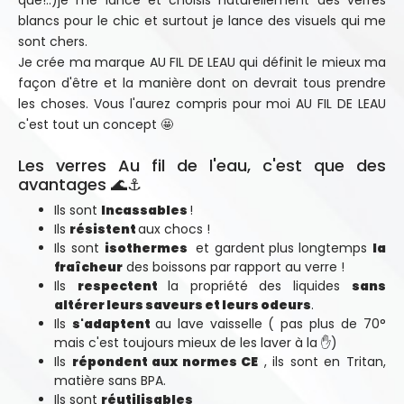
que!..)je me lance et choisis naturellement des verres
blancs pour le chic et surtout je lance des visuels qui me
sont chers.
Je crée ma marque AU FIL DE LEAU qui définit le mieux ma
façon d'être et la manière dont on devrait tous prendre
les choses. Vous l'aurez compris pour moi AU FIL DE LEAU
c'est tout un concept 🤩
Les verres Au fil de l'eau, c'est que des
avantages 🌊⚓
Ils sont
Incassables
!
Ils
résistent
aux chocs !
Ils sont
isothermes
et gardent
plus longtemps
la
fraîcheur
des boissons par rapport au verre !
Ils
respectent
la propriété des liquides
sans
altérer leurs saveurs et leurs odeurs
.
Ils
s'adaptent
au lave vaisselle ( pas plus de 70°
mais c'est toujours mieux de les laver à la ✋)
Ils
répondent aux normes CE
, ils sont en Tritan,
matière sans BPA.
Ils sont
réutilisables