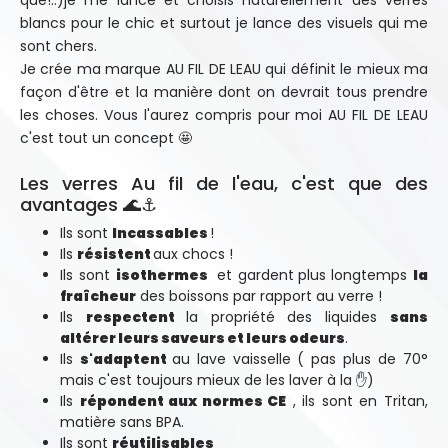
que!..)je me lance et choisis naturellement des verres
blancs pour le chic et surtout je lance des visuels qui me
sont chers.
Je crée ma marque AU FIL DE LEAU qui définit le mieux ma
façon d'être et la manière dont on devrait tous prendre
les choses. Vous l'aurez compris pour moi AU FIL DE LEAU
c'est tout un concept 🤩
Les verres Au fil de l'eau, c'est que des
avantages 🌊⚓
Ils sont
Incassables
!
Ils
résistent
aux chocs !
Ils sont
isothermes
et gardent
plus longtemps
la
fraîcheur
des boissons par rapport au verre !
Ils
respectent
la propriété des liquides
sans
altérer leurs saveurs et leurs odeurs
.
Ils
s'adaptent
au lave vaisselle ( pas plus de 70°
mais c'est toujours mieux de les laver à la ✋)
Ils
répondent aux normes CE
, ils sont en Tritan,
matière sans BPA.
Ils sont
réutilisables