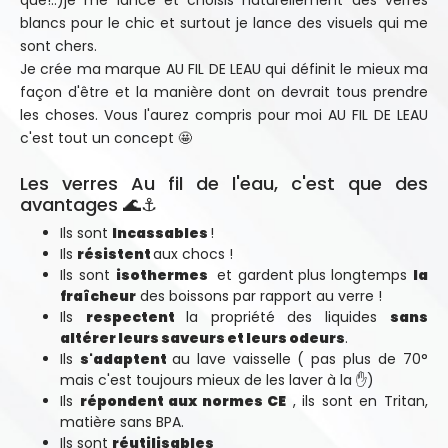
que!..)je me lance et choisis naturellement des verres
blancs pour le chic et surtout je lance des visuels qui me
sont chers.
Je crée ma marque AU FIL DE LEAU qui définit le mieux ma
façon d'être et la manière dont on devrait tous prendre
les choses. Vous l'aurez compris pour moi AU FIL DE LEAU
c'est tout un concept 🤩
Les verres Au fil de l'eau, c'est que des
avantages 🌊⚓
Ils sont
Incassables
!
Ils
résistent
aux chocs !
Ils sont
isothermes
et gardent
plus longtemps
la
fraîcheur
des boissons par rapport au verre !
Ils
respectent
la propriété des liquides
sans
altérer leurs saveurs et leurs odeurs
.
Ils
s'adaptent
au lave vaisselle ( pas plus de 70°
mais c'est toujours mieux de les laver à la ✋)
Ils
répondent aux normes CE
, ils sont en Tritan,
matière sans BPA.
Ils sont
réutilisables