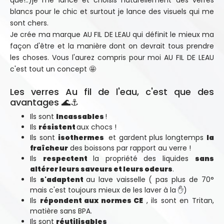
que!..)je me lance et choisis naturellement des verres
blancs pour le chic et surtout je lance des visuels qui me
sont chers.
Je crée ma marque AU FIL DE LEAU qui définit le mieux ma
façon d'être et la manière dont on devrait tous prendre
les choses. Vous l'aurez compris pour moi AU FIL DE LEAU
c'est tout un concept 🤩
Les verres Au fil de l'eau, c'est que des
avantages 🌊⚓
Ils sont
Incassables
!
Ils
résistent
aux chocs !
Ils sont
isothermes
et gardent
plus longtemps
la
fraîcheur
des boissons par rapport au verre !
Ils
respectent
la propriété des liquides
sans
altérer leurs saveurs et leurs odeurs
.
Ils
s'adaptent
au lave vaisselle ( pas plus de 70°
mais c'est toujours mieux de les laver à la ✋)
Ils
répondent aux normes CE
, ils sont en Tritan,
matière sans BPA.
Ils sont
réutilisables