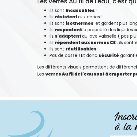
Les verres Au fil de l'eau, c'est
Ils sont
Incassables
!
Ils
résistent
aux chocs !
Ils sont
isothermes
et gardent
plus lo
Ils
respectent
la propriété des liquides
s
Ils
s'adaptent
au lave vaisselle ( pas pl
Ils
répondent aux normes CE
, ils sont
Ils sont
réutilisables
Pas de casse ! Et donc
sécurité
garanti
Les différents visuels permettent de différenci
Les
verres Au fil de l'eau sont à emporter 