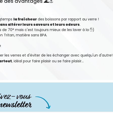
 que des avantages 🌊⚓
ngtemps
la fraîcheur
des boissons par rapport au verre !
ans altérer leurs saveurs et leurs odeurs
.
us de 70° mais c'est toujours mieux de les laver à la ✋)
 en Tritan, matière sans BPA.
e
er les verres et d'éviter de les échanger avec quelqu'un d'autre!
partout
, idéal pour faire plaisir ou se faire plaisir...