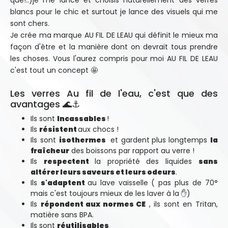
que!..)je me lance et choisis naturellement des verres
blancs pour le chic et surtout je lance des visuels qui me
sont chers.
Je crée ma marque AU FIL DE LEAU qui définit le mieux ma
façon d'être et la manière dont on devrait tous prendre
les choses. Vous l'aurez compris pour moi AU FIL DE LEAU
c'est tout un concept 🤩
Les verres Au fil de l'eau, c'est que des
avantages 🌊⚓
Ils sont
Incassables
!
Ils
résistent
aux chocs !
Ils sont
isothermes
et gardent
plus longtemps
la
fraîcheur
des boissons par rapport au verre !
Ils
respectent
la propriété des liquides
sans
altérer leurs saveurs et leurs odeurs
.
Ils
s'adaptent
au lave vaisselle ( pas plus de 70°
mais c'est toujours mieux de les laver à la ✋)
Ils
répondent aux normes CE
, ils sont en Tritan,
matière sans BPA.
Ils sont
réutilisables