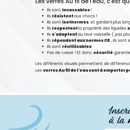
Les verres Au fil de l'eau, c'est
Ils sont
Incassables
!
Ils
résistent
aux chocs !
Ils sont
isothermes
et gardent
plus lo
Ils
respectent
la propriété des liquides
s
Ils
s'adaptent
au lave vaisselle ( pas pl
Ils
répondent aux normes CE
, ils sont
Ils sont
réutilisables
Pas de casse ! Et donc
sécurité
garanti
Les différents visuels permettent de différenci
Les
verres Au fil de l'eau sont à emporter 