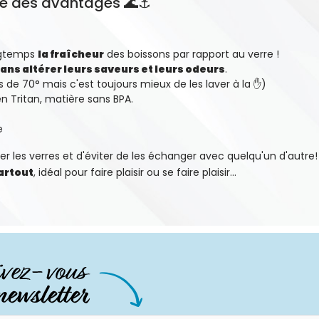
 que des avantages 🌊⚓
ngtemps
la fraîcheur
des boissons par rapport au verre !
ans altérer leurs saveurs et leurs odeurs
.
us de 70° mais c'est toujours mieux de les laver à la ✋)
 en Tritan, matière sans BPA.
e
er les verres et d'éviter de les échanger avec quelqu'un d'autre!
partout
, idéal pour faire plaisir ou se faire plaisir...