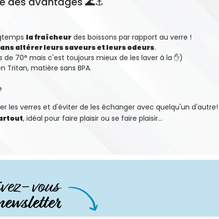
 que des avantages 🌊⚓
ngtemps
la fraîcheur
des boissons par rapport au verre !
ans altérer leurs saveurs et leurs odeurs
.
us de 70° mais c'est toujours mieux de les laver à la ✋)
 en Tritan, matière sans BPA.
e
er les verres et d'éviter de les échanger avec quelqu'un d'autre!
partout
, idéal pour faire plaisir ou se faire plaisir...