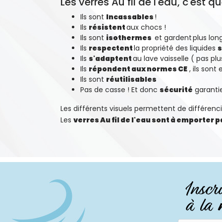
Les verres Au fil de l'eau, c'est
Ils sont
Incassables
!
Ils
résistent
aux chocs !
Ils sont
isothermes
et gardent
plus lo
Ils
respectent
la propriété des liquides
s
Ils
s'adaptent
au lave vaisselle ( pas pl
Ils
répondent aux normes CE
, ils sont
Ils sont
réutilisables
Pas de casse ! Et donc
sécurité
garanti
Les différents visuels permettent de différenci
Les
verres Au fil de l'eau sont à emporter 