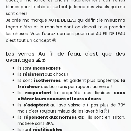
que!..)je me lance et choisis naturellement des verres
blancs pour le chic et surtout je lance des visuels qui me
sont chers.
Je crée ma marque AU FIL DE LEAU qui définit le mieux ma
façon d'être et la manière dont on devrait tous prendre
les choses. Vous l'aurez compris pour moi AU FIL DE LEAU
c'est tout un concept 🤩
Les verres Au fil de l'eau, c'est que des
avantages 🌊⚓
Ils sont
Incassables
!
Ils
résistent
aux chocs !
Ils sont
isothermes
et gardent
plus longtemps
la
fraîcheur
des boissons par rapport au verre !
Ils
respectent
la propriété des liquides
sans
altérer leurs saveurs et leurs odeurs
.
Ils
s'adaptent
au lave vaisselle ( pas plus de 70°
mais c'est toujours mieux de les laver à la ✋)
Ils
répondent aux normes CE
, ils sont en Tritan,
matière sans BPA.
Ils sont
réutilisables