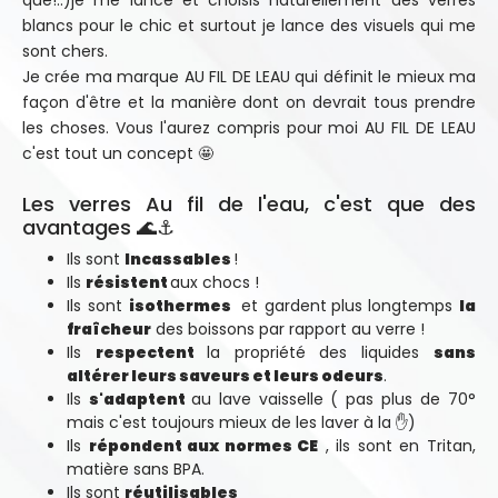
que!..)je me lance et choisis naturellement des verres
blancs pour le chic et surtout je lance des visuels qui me
sont chers.
Je crée ma marque AU FIL DE LEAU qui définit le mieux ma
façon d'être et la manière dont on devrait tous prendre
les choses. Vous l'aurez compris pour moi AU FIL DE LEAU
c'est tout un concept 🤩
Les verres Au fil de l'eau, c'est que des
avantages 🌊⚓
Ils sont
Incassables
!
Ils
résistent
aux chocs !
Ils sont
isothermes
et gardent
plus longtemps
la
fraîcheur
des boissons par rapport au verre !
Ils
respectent
la propriété des liquides
sans
altérer leurs saveurs et leurs odeurs
.
Ils
s'adaptent
au lave vaisselle ( pas plus de 70°
mais c'est toujours mieux de les laver à la ✋)
Ils
répondent aux normes CE
, ils sont en Tritan,
matière sans BPA.
Ils sont
réutilisables