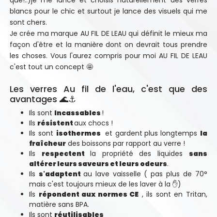
que!..)je me lance et choisis naturellement des verres
blancs pour le chic et surtout je lance des visuels qui me
sont chers.
Je crée ma marque AU FIL DE LEAU qui définit le mieux ma
façon d'être et la manière dont on devrait tous prendre
les choses. Vous l'aurez compris pour moi AU FIL DE LEAU
c'est tout un concept 🤩
Les verres Au fil de l'eau, c'est que des
avantages 🌊⚓
Ils sont
Incassables
!
Ils
résistent
aux chocs !
Ils sont
isothermes
et gardent
plus longtemps
la
fraîcheur
des boissons par rapport au verre !
Ils
respectent
la propriété des liquides
sans
altérer leurs saveurs et leurs odeurs
.
Ils
s'adaptent
au lave vaisselle ( pas plus de 70°
mais c'est toujours mieux de les laver à la ✋)
Ils
répondent aux normes CE
, ils sont en Tritan,
matière sans BPA.
Ils sont
réutilisables