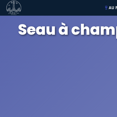
AU F
Seau à cham