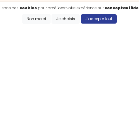
ilisons des
cookies
pour améliorer votre expérience sur
conceptaufilde
Non merci
Je choisis
J'accepte tout
LES COLLECTIONS
AU FIL DE L'EAU
DUNKERQUE
LILLE
CARNAVAL
Voir toutes les collections