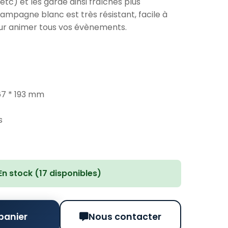
tc) et les garde ainsi fraîches plus
mpagne blanc est très résistant, facile à
our animer tous vos évènements.
67 * 193 mm
s
En stock (17 disponibles)
panier
Nous contacter