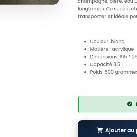
champagne, bière, eau …e
longtemps. Ce seau à cha
transporter et idéale p
Couleur: blanc
Matière : acrylique
Dimensions: 195 * 2
Capacité 3.5 l
Poids: 600 gramme
Ajouter au 