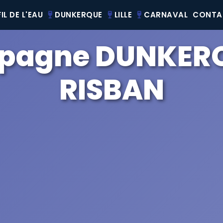
IL DE L'EAU
DUNKERQUE
LILLE
CARNAVAL
CONTA
pagne DUNKER
RISBAN