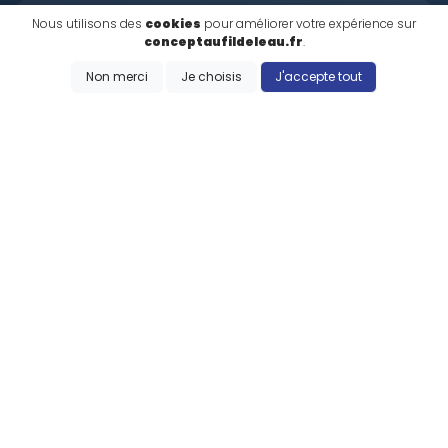
Nous utilisons des
cookies
pour améliorer votre expérience sur
59180 Cappelle-la-Grande
conceptaufildeleau.fr
.
concept.aufildeleau@gmail.com
Non merci
Je choisis
J'accepte tout
Envoyer un message
Vous souhaitez commander par email ?
LES COLLECTIONS
AU FIL DE L'EAU
DUNKERQUE
LILLE
CARNAVAL