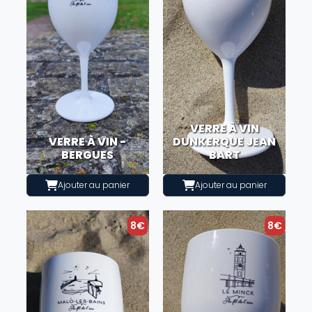
VERRE À VIN
VERRE À VIN -
DUNKERQUE JEAN
BERGUES
BART
Ajouter au panier
Ajouter au panier
8€
8€