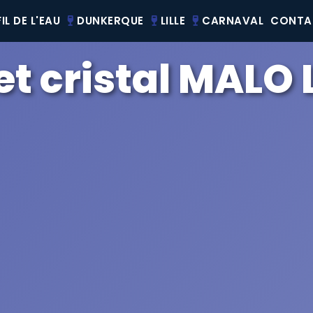
IL DE L'EAU
DUNKERQUE
LILLE
CARNAVAL
CONTA
et cristal MALO