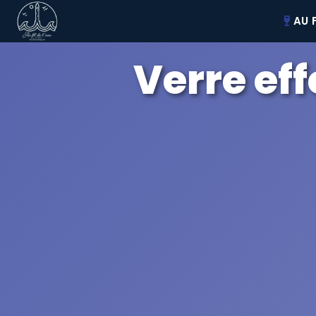
AU F
Verre eff