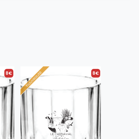
8€
8€