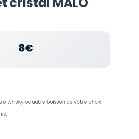
et cristal MALO
8€
tre whisky ou autre boisson de votre choix
BPA