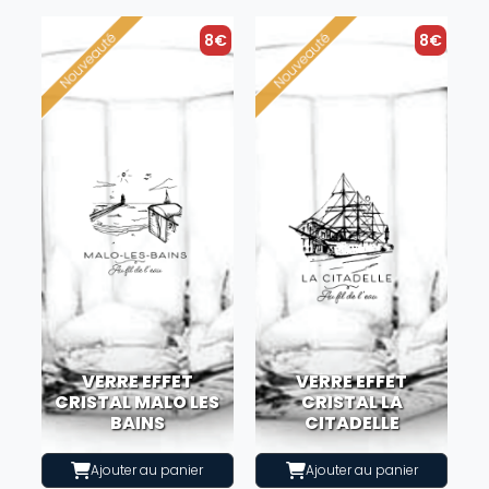
8€
8€
VERRE EFFET
VERRE EFFET
CRISTAL MALO LES
CRISTAL LA
BAINS
CITADELLE
Ajouter au panier
Ajouter au panier