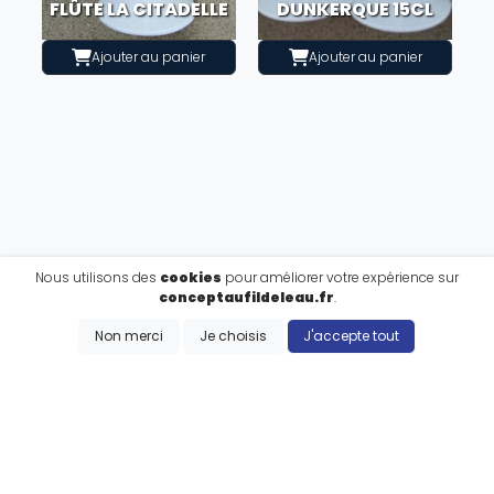
FLÛTE LA CITADELLE
DUNKERQUE 15CL
Ajouter au panier
Ajouter au panier
Nous utilisons des
cookies
pour améliorer votre expérience sur
conceptaufildeleau.fr
.
Non merci
Je choisis
J'accepte tout
S'inscrire