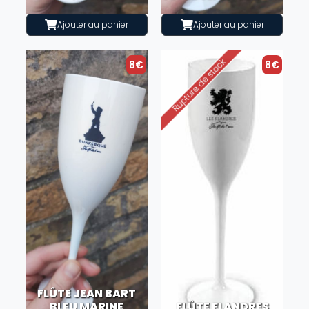
Ajouter au panier
Ajouter au panier
8€
8€
FLÛTE JEAN BART
BLEU MARINE
FLÛTE FLANDRES