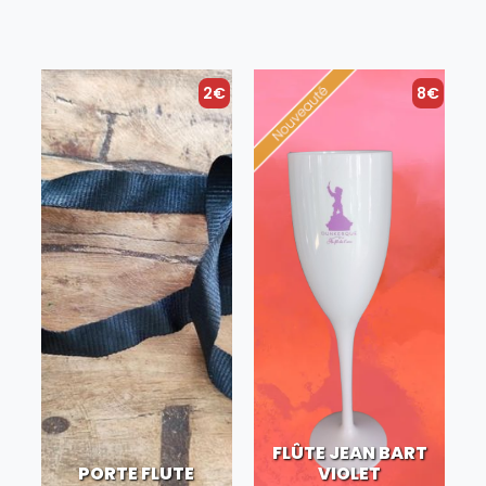
2€
8€
FLÛTE JEAN BART
PORTE FLUTE
VIOLET