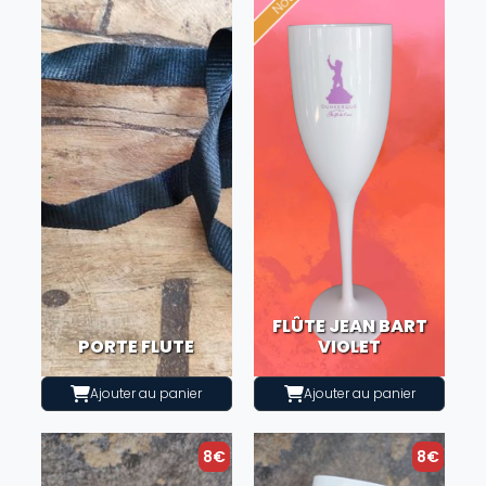
FLÛTE JEAN BART
PORTE FLUTE
VIOLET
Ajouter au panier
Ajouter au panier
8€
8€