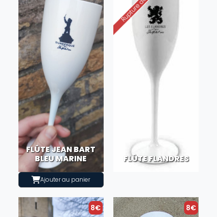
FLÛTE JEAN BART
BLEU MARINE
FLÛTE FLANDRES
Ajouter au panier
8€
8€