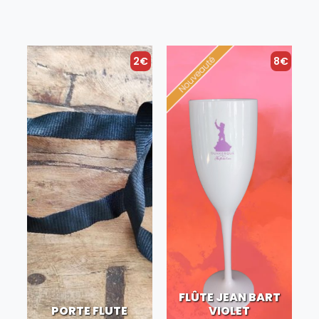
2€
8€
FLÛTE JEAN BART
PORTE FLUTE
VIOLET