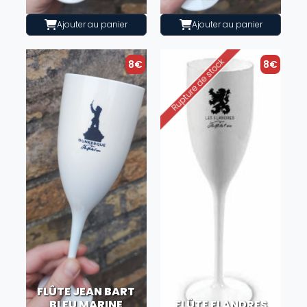
Ajouter au panier
Ajouter au panier
8€
8€
FLÛTE JEAN BART
BLEU MARINE
FLÛTE FLANDRES