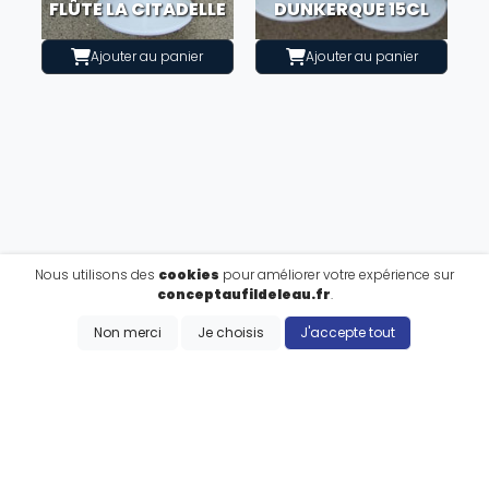
FLÛTE LA CITADELLE
DUNKERQUE 15CL
Ajouter au panier
Ajouter au panier
Nous utilisons des
cookies
pour améliorer votre expérience sur
conceptaufildeleau.fr
.
Non merci
Je choisis
J'accepte tout
S'inscrire