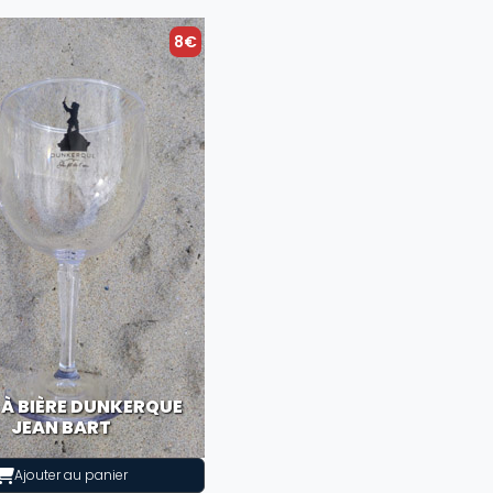
8€
 À BIÈRE DUNKERQUE
JEAN BART
Ajouter au panier