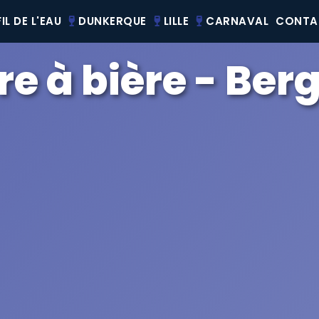
IL DE L'EAU
DUNKERQUE
LILLE
CARNAVAL
CONTA
re à bière - Ber