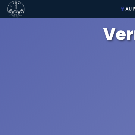
AU F
Ver