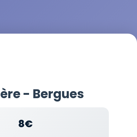
ière - Bergues
8€