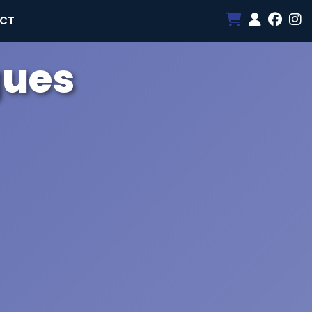
CT
gues