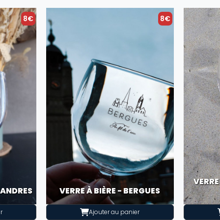
8€
8€
VERRE
FLANDRES
VERRE À BIÈRE - BERGUES
r
Ajouter au panier