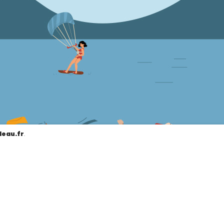
leau.fr
.