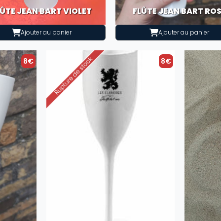
LÛTE JEAN BART VIOLET
FLÛTE JEAN BART RO
Ajouter au panier
Ajouter au panier
8€
8€