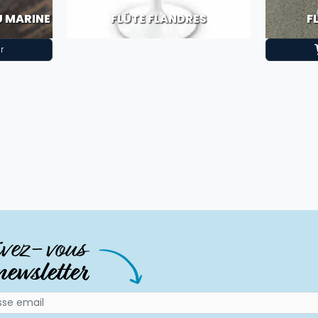
U MARINE
FLÛTE FLANDRES
F
r