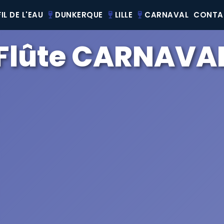
IL DE L'EAU
DUNKERQUE
LILLE
CARNAVAL
CONTA
Flûte CARNAVA