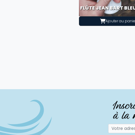
FLÛTE JEAN BART BLE
Ajouter au panie