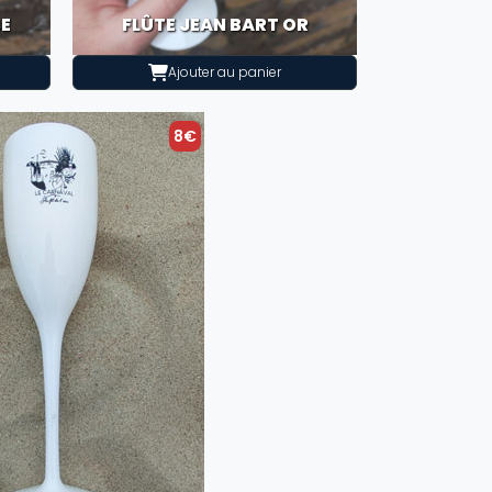
SE
FLÛTE JEAN BART OR
Ajouter au panier
8€