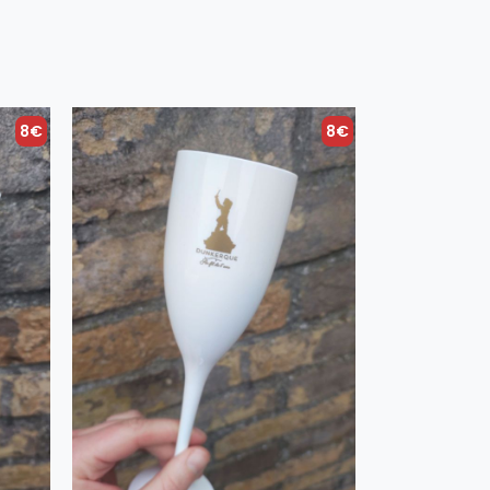
8€
8€