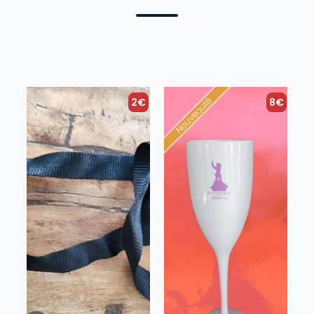
2€
8€