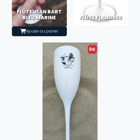
FLÛTE JEAN BART
BLEU MARINE
FLÛTE FLANDRES
Ajouter au panier
8€