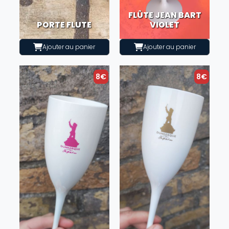
FLÛTE JEAN BART
PORTE FLUTE
VIOLET
Ajouter au panier
Ajouter au panier
8€
8€