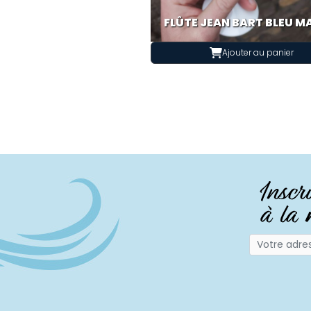
FLÛTE JEAN BART BLEU M
Ajouter au panier