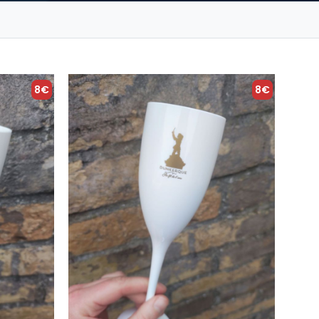
8€
8€