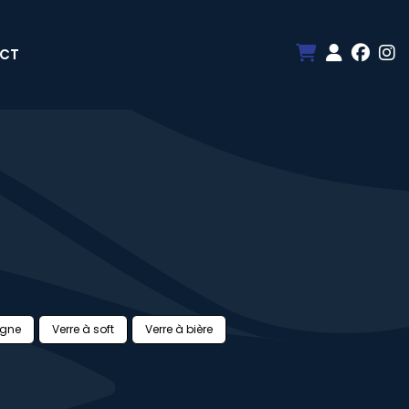
CT
gne
Verre à soft
Verre à bière