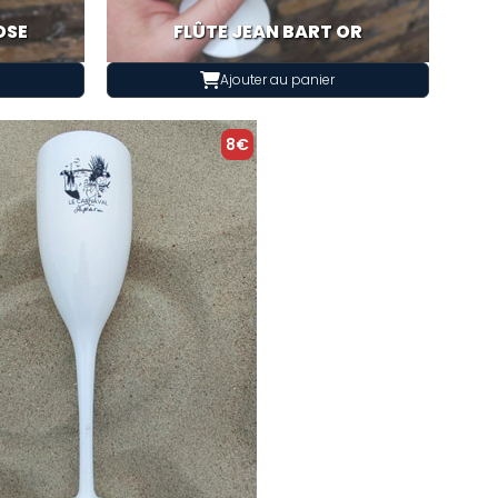
OSE
FLÛTE JEAN BART OR
Ajouter au panier
8€