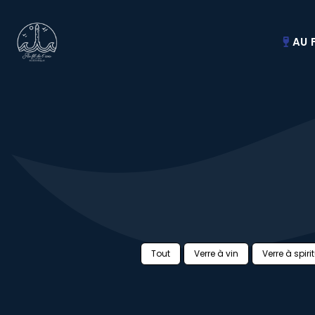
AU F
Tout
Verre à vin
Verre à spiri