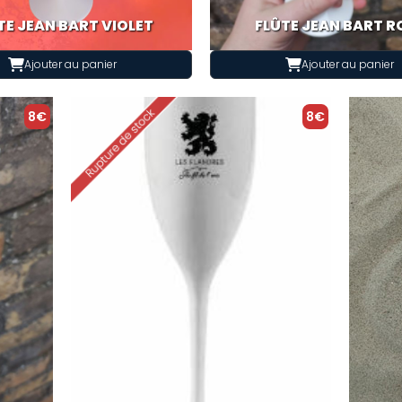
TE JEAN BART VIOLET
FLÛTE JEAN BART R
Ajouter au panier
Ajouter au panier
8€
8€