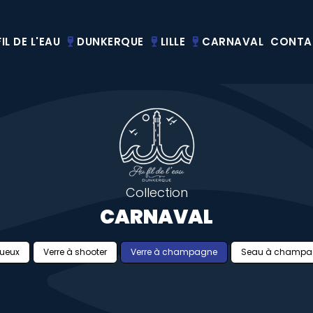
IL DE L'EAU
DUNKERQUE
LILLE
CARNAVAL
CONTA
Collection
CARNAVAL
tueux
Verre à shooter
Verre à champagne
Seau à champa